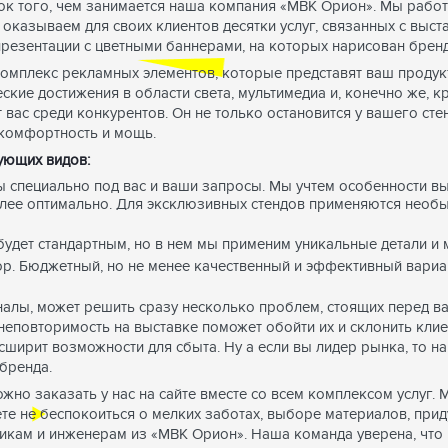
ок того, чем занимается наша компания «МВК Орион». Мы работ
 оказываем для своих клиентов десятки услуг, связанных с выс
презентации с цветными баннерами, на которых нарисован бренд
омплекс рекламных элементов, которые представят ваш продукт
ские достижения в области света, мультимедиа и, конечно же, к
вас среди конкурентов. Он не только остановится у вашего стен
 комфортность и мощь.
ующих видов:
 специально под вас и ваши запросы. Мы учтем особенности в
лее оптимально. Для эксклюзивных стендов применяются необ
удет стандартным, но в нем мы применим уникальные детали и 
р. Бюджетный, но не менее качественный и эффективный вариа
налы, может решить сразу несколько проблем, стоящих перед в
 неповторимость на выставке поможет обойти их и склонить клие
сширит возможности для сбыта. Ну а если вы лидер рынка, то 
бренда.
жно заказать у нас на сайте вместе со всем комплексом услуг. 
те не беспокоиться о мелких заботах, выборе материалов, прид
никам и инженерам из «МВК Орион». Наша команда уверена, что 