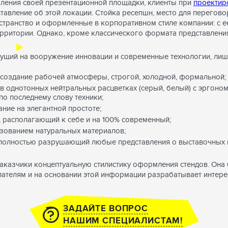
ления своей презентационной площадки, клиенты при
проектир
тавление об этой локации. Стойка ресепшн, место для перегово
странство и оформленные в корпоративном стиле компании: с е
рритории. Однако, кроме классического формата представления
рущий на вооружение инновации и современные технологии, лиш
 создание рабочей атмосферы, строгой, холодной, формальной;
в однотонных нейтральных расцветках (серый, белый) с эргон
о последнему слову техники;
ние на элегантной простоте;
, располагающий к себе и на 100% современный;
ьзованием натуральных материалов;
 полностью разрушающий любые представления о выставочных п
казчики концептуальную стилистику оформления стендов. Она б
ателям и на основании этой информации разрабатывает интер
ЗАДАЙТЕ ВОПРОС
НАШИМ СПЕЦИАЛИСТАМ!