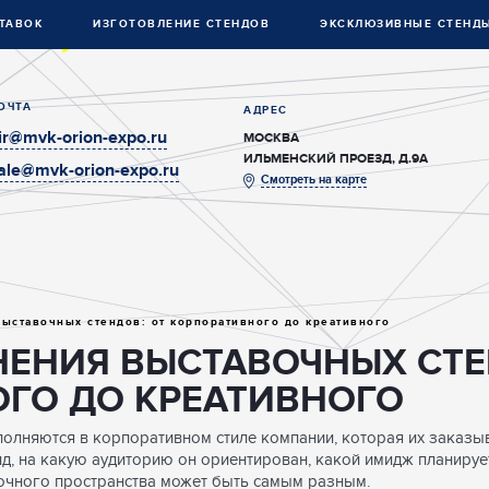
ТАВОК
ИЗГОТОВЛЕНИЕ СТЕНДОВ
ЭКСКЛЮЗИВНЫЕ СТЕНД
ОЧТА
АДРЕС
ir@mvk-orion-expo.ru
МОСКВА
ИЛЬМЕНСКИЙ ПРОЕЗД, Д.9А
ale@mvk-orion-expo.ru
Смотреть на карте
ыставочных стендов: от корпоративного до креативного
ЕНИЯ ВЫСТАВОЧНЫХ СТЕ
ГО ДО КРЕАТИВНОГО
лняются в корпоративном стиле компании, которая их заказыва
нд, на какую аудиторию он ориентирован, какой имидж планиру
вочного пространства может быть самым разным.