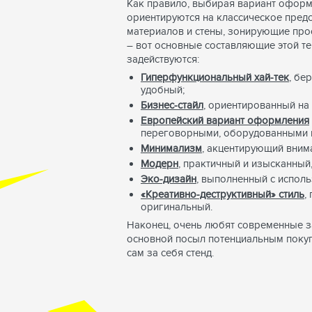
Как правило, выбирая вариант оформ
ориентируются на классическое предс
материалов и стены, зонирующие про
– вот основные составляющие этой те
задействуются:
Гиперфункциональный хай-тек
, бе
удобный;
Бизнес-стайл
, ориентированный на
Европейский вариант оформления
переговорными, оборудованными п
Минимализм
, акцентирующий внима
Модерн
, практичный и изысканный
Эко-дизайн
, выполненный с испол
«Креативно-деструктивный» стиль
,
оригинальный.
Наконец, очень любят современные за
основной посыл потенциальным покуп
сам за себя стенд.